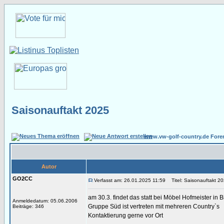
Saisonauftakt 2025
www.vw-golf-country.de Fore
Autor
GO2CC
Verfasst am: 26.01.2025 11:59
Titel: Saisonauftakt 2
am 30.3. findet das statt bei Möbel Hofmeister in 
Anmeldedatum: 05.06.2006
Gruppe Süd ist vertreten mit mehreren Country`s
Beiträge: 346
Kontaktierung gerne vor Ort