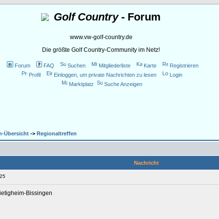
Golf Country
- Forum
www.vw-golf-country.de
Die größte Golf Country-Community im Netz!
Forum
FAQ
Suchen
Mitgliederliste
Karte
Registrieren
Profil
Einloggen, um private Nachrichten zu lesen
Login
Marktplatz
Suche Anzeigen
n-Übersicht
->
Regionaltreffen
Nachricht
025
Bietigheim-Bissingen