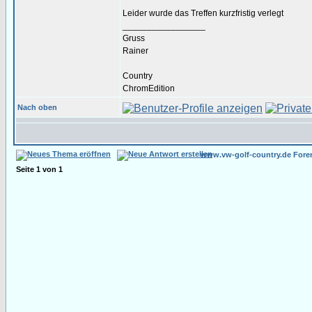
Leider wurde das Treffen kurzfristig verlegt
_________________
Gruss
Rainer
Country
ChromEdition
Nach oben
www.vw-golf-country.de Fore
Seite
1
von
1