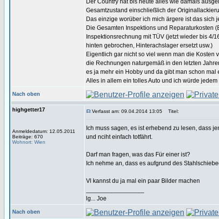
Der Country hat bis heute alles wie damals ausgel
Gesamtzustand einschließlich der Originallackieru
Das einzige worüber ich mich ärgere ist das sich
Die Gesamten Inspektions und Reparaturkosten (Bel
Inspektionsrechnung mit TÜV (jetzt wieder bis 4
hinten gebrochen, Hinterachslager ersetzt usw.)
Eigentlich gar nicht so viel wenn man die Kosten 
die Rechnungen naturgemäß in den letzten Jahren i
es ja mehr ein Hobby und da gibt man schon mal e
Alles in allem ein tolles Auto und ich würde jedem
Nach oben
highgetter17
Verfasst am: 09.04.2014 13:05
Titel:
Ich muss sagen, es ist erhebend zu lesen, dass je
Anmeldedatum: 12.05.2011
und nciht einfach totfährt.
Beiträge: 670
Wohnort: Wien
Darf man fragen, was das Für einer ist?
Ich nehme an, dass es aufgrund des Stahlschiebed
Vl kannst du ja mal ein paar Bilder machen
_________________
lg... Joe
Nach oben