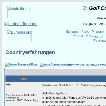
Golf C
www.vw
Die größte Golf 
Forum
FAQ
Suchen
Profil
Einloggen, um 
Marktpla
Countryerfahrungen
www.vw-golf-country.de Fore
Autor
kdw
Verfasst am: 09.04.2014 11:18
Titel: Countryerfahrun
Hallo Country-Fans,
Anmeldedatum: 15.08.2007
ich möchte mal allen Fans des VW Golf Country mei
Beiträge: 31
Wohnort: 29451 Dannenberg
vielen Anregungen hier bedanken.