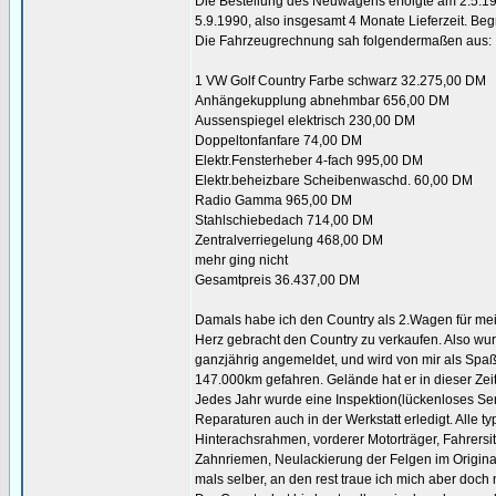
Die Bestellung des Neuwagens erfolgte am 2.5.1
5.9.1990, also insgesamt 4 Monate Lieferzeit. Be
Die Fahrzeugrechnung sah folgendermaßen aus:
1 VW Golf Country Farbe schwarz 32.275,00 DM
Anhängekupplung abnehmbar 656,00 DM
Aussenspiegel elektrisch 230,00 DM
Doppeltonfanfare 74,00 DM
Elektr.Fensterheber 4-fach 995,00 DM
Elektr.beheizbare Scheibenwaschd. 60,00 DM
Radio Gamma 965,00 DM
Stahlschiebedach 714,00 DM
Zentralverriegelung 468,00 DM
mehr ging nicht
Gesamtpreis 36.437,00 DM
Damals habe ich den Country als 2.Wagen für mein
Herz gebracht den Country zu verkaufen. Also wurd
ganzjährig angemeldet, und wird von mir als Spaßa
147.000km gefahren. Gelände hat er in dieser Zeit 
Jedes Jahr wurde eine Inspektion(lückenloses Ser
Reparaturen auch in der Werkstatt erledigt. Alle
Hinterachsrahmen, vorderer Motorträger, Fahrersitz
Zahnriemen, Neulackierung der Felgen im Origina
mals selber, an den rest traue ich mich aber doch n