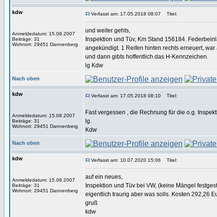
kdw
Verfasst am: 17.05.2018 08:07
Titel:
und weiter gehts,
Anmeldedatum: 15.08.2007
Inspektion und Tüv, Km Stand 156184. Federbeinl
Beiträge: 31
Wohnort: 29451 Dannenberg
angekündigt. 1 Reifen hinten rechts erneuert, wa
und dann gibts hoffentlich das H-Kennzeichen.
lg Kdw
Nach oben
kdw
Verfasst am: 17.05.2018 08:10
Titel:
Fast vergessen , die Rechnung für die o.g. Inspekt
Anmeldedatum: 15.08.2007
lg.
Beiträge: 31
Wohnort: 29451 Dannenberg
Kdw
Nach oben
kdw
Verfasst am: 10.07.2020 15:06
Titel:
auf ein neues,
Anmeldedatum: 15.08.2007
Inspektion und Tüv bei VW, (keine Mängel festgeste
Beiträge: 31
Wohnort: 29451 Dannenberg
eigentlich traurig aber was solls. Kosten 292,26
gruß
kdw