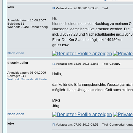
kdw
Verfasst am: 26.06.2015 09:45
Titel:
Hi,
Anmeldedatum: 15.08.2007
hier noch einen neuesten Nachtrag zu meinem Cout
Beiträge: 31
Wohnort: 29451 Dannenberg
Nachschalldämpfer mußte erneuert werden. Die Ori
incl. USt 377,23 und Nachschalldämfer inc.USt 40
Euro. Der Km-Stand beträgt jetzt 149450km.
gruss kdw
Nach oben
dieselmueller
Verfasst am: 28.06.2015 22:46
Titel: Country
Anmeldedatum: 03.04.2006
Hallo,
Beiträge: 341
Wohnort: Ostfriesland/ Küste
danke für die Erfahrungsberichte. Wusste gar nic
möglich. Habe Übrigens meinen Golf auch mittlerw
MFG
Jörg
Nach oben
kdw
Verfasst am: 07.09.2015 08:51
Titel: Contryerfahrung