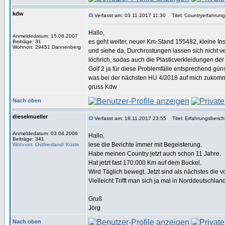
kdw
Verfasst am: 03.11.2017 11:30
Titel: Countryerfahrun
Hallo,
Anmeldedatum: 15.08.2007
es geht weiter, neuer Km-Stand 155482, kleine In
Beiträge: 31
Wohnort: 29451 Dannenberg
und siehe da, Durchrostungen lassen sich nicht v
löchrich, sodas auch die Plasticverkleidungen der
Golf 2 ja für diese Problemfälle entsprechend gü
was bei der nächsten HU 4/2018 auf mich zukommt
gruss Kdw
Nach oben
dieselmueller
Verfasst am: 18.11.2017 23:55
Titel: Erfahrungsberich
Anmeldedatum: 03.04.2006
Hallo,
Beiträge: 341
lese die Berichte immer mit Begeisterung.
Wohnort: Ostfriesland/ Küste
Habe meinen Country jetzt auch schon 11 Jahre.
Hat jetzt fast 170.000 Km auf dem Buckel.
Wird Täglich bewegt. Jetzt sind als nächstes die
Vielleicht Trifft man sich ja mal in Norddeutschland..
Gruß
Jörg
Nach oben