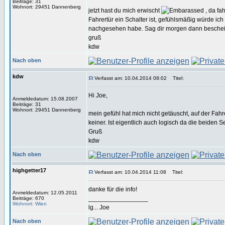
Beiträge: 31
Wohnort: 29451 Dannenberg
jetzt hast du mich erwischt
, da fa
Fahrertür ein Schalter ist, gefühlsmäßig würde ic
nachgesehen habe. Sag dir morgen dann besche
gruß
kdw
Nach oben
kdw
Verfasst am: 10.04.2014 08:02
Titel:
Hi Joe,
Anmeldedatum: 15.08.2007
Beiträge: 31
Wohnort: 29451 Dannenberg
mein gefühl hat mich nicht getäuscht, auf der Fahre
keiner. Ist eigentlich auch logisch da die beiden
Gruß
kdw
Nach oben
highgetter17
Verfasst am: 10.04.2014 11:08
Titel:
danke für die info!
Anmeldedatum: 12.05.2011
_________________
Beiträge: 670
Wohnort: Wien
lg... Joe
Nach oben