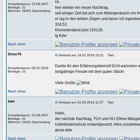
Hi,
Anmeldedatum: 15.08.2007
hier wieder ein neuer Nachtrag,
Beiträge: 31
Wohnort: 29451 Dannenberg
seit einiger Zeit hat sich zum Motorgeräusch ein 
er lag in den letzten Zügen und bevor ich irgendw
318,52.
Kilometerstand jetzt 150128.
lg Kdw
Nach oben
Driver76
Verfasst am: 24.02.2016 10:21
Titel:
Danke für den Erfahrungsbericht! Echt wahnsinn w
Anmeldedatum: 06.01.2016
langjährige Freude mit dem guten Stück!
Beiträge: 10
Viele Grüße
Nach oben
kdw
Verfasst am: 02.05.2016 11:57
Titel:
Hallo,
Anmeldedatum: 15.08.2007
der nächste Nachtrag, TÜV und HU (Ohne Mängel) 
Beiträge: 31
Wohnort: 29451 Dannenberg
Unterbodenschutz instandgesetzt. Alles zusamme
gruss kdw
Nach oben