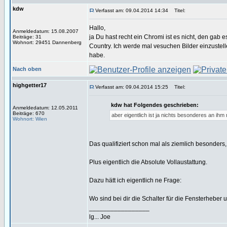
kdw
Verfasst am: 09.04.2014 14:34
Titel:
Hallo,
Anmeldedatum: 15.08.2007
ja Du hast recht ein Chromi ist es nicht, den gab e
Beiträge: 31
Wohnort: 29451 Dannenberg
Country. Ich werde mal vesuchen Bilder einzustell
habe.
Nach oben
highgetter17
Verfasst am: 09.04.2014 15:25
Titel:
kdw hat Folgendes geschrieben:
Anmeldedatum: 12.05.2011
Beiträge: 670
aber eigentlich ist ja nichts besonderes an ihm
Wohnort: Wien
Das qualifiziert schon mal als ziemlich besonders,
Plus eigentlich die Absolute Vollaustattung.
Dazu hätt ich eigentlich ne Frage:
Wo sind bei dir die Schalter für die Fensterheber 
_________________
lg... Joe