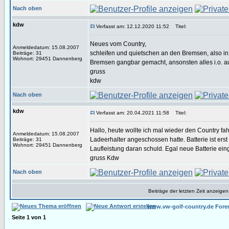
Nach oben
kdw
Verfasst am: 12.12.2020 11:52
Titel:
Neues vom Country,
Anmeldedatum: 15.08.2007
schleifen und quietschen an den Bremsen, also in 
Beiträge: 31
Wohnort: 29451 Dannenberg
Bremsen gangbar gemacht, ansonsten alles i.o. 
gruss
kdw
Nach oben
kdw
Verfasst am: 20.04.2021 11:58
Titel:
Hallo, heute wollte ich mal wieder den Country fa
Anmeldedatum: 15.08.2007
Ladeerhalter angeschossen hatte. Batterie ist erst
Beiträge: 31
Wohnort: 29451 Dannenberg
Laufleistung daran schuld. Egal neue Batterie ein
gruss Kdw
Nach oben
Beiträge der letzten Zeit anzeigen
www.vw-golf-country.de Fore
Seite
1
von
1