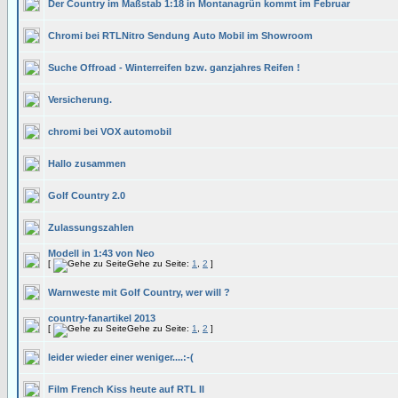
Der Country im Maßstab 1:18 in Montanagrün kommt im Februar
Chromi bei RTLNitro Sendung Auto Mobil im Showroom
Suche Offroad - Winterreifen bzw. ganzjahres Reifen !
Versicherung.
chromi bei VOX automobil
Hallo zusammen
Golf Country 2.0
Zulassungszahlen
Modell in 1:43 von Neo
[
Gehe zu Seite:
1
,
2
]
Warnweste mit Golf Country, wer will ?
country-fanartikel 2013
[
Gehe zu Seite:
1
,
2
]
leider wieder einer weniger....:-(
Film French Kiss heute auf RTL II