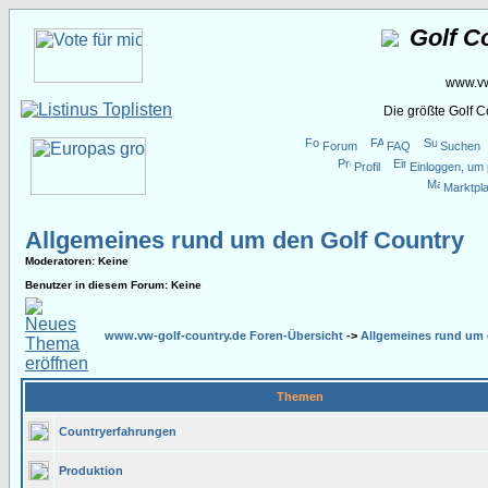
Golf C
www.vw
Die größte Golf 
Forum
FAQ
Suchen
Profil
Einloggen, um 
Marktpla
Allgemeines rund um den Golf Country
Moderatoren
: Keine
Benutzer in diesem Forum: Keine
www.vw-golf-country.de Foren-Übersicht
->
Allgemeines rund um 
Themen
Countryerfahrungen
Produktion