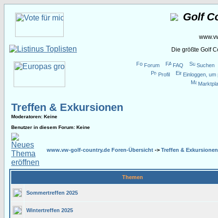
Golf C
www.vw
Die größte Golf 
Forum
FAQ
Suchen
Profil
Einloggen, um 
Marktpla
Treffen & Exkursionen
Moderatoren
: Keine
Benutzer in diesem Forum: Keine
www.vw-golf-country.de Foren-Übersicht
->
Treffen & Exkursionen
Themen
Sommertreffen 2025
Wintertreffen 2025