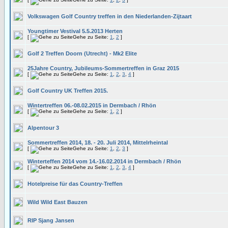
Volkswagen Golf Country treffen in den Niederlanden-Zijtaart
Youngtimer Vestival 5.5.2013 Herten
[
Gehe zu Seite:
1
,
2
]
Golf 2 Treffen Doorn (Utrecht) - Mk2 Elite
25Jahre Country, Jubileums-Sommertreffen in Graz 2015
[
Gehe zu Seite:
1
,
2
,
3
,
4
]
Golf Country UK Treffen 2015.
Wintertreffen 06.-08.02.2015 in Dermbach / Rhön
[
Gehe zu Seite:
1
,
2
]
Alpentour 3
Sommertreffen 2014, 18. - 20. Juli 2014, Mittelrheintal
[
Gehe zu Seite:
1
,
2
,
3
]
Winterteffen 2014 vom 14.-16.02.2014 in Dermbach / Rhön
[
Gehe zu Seite:
1
,
2
,
3
,
4
]
Hotelpreise für das Country-Treffen
Wild Wild East Bauzen
RIP Sjang Jansen