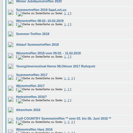
Winter Jubiläumstreffen 2020
Sommertreffen 2019 SaarLorLux
[
Gehe zu Seite:
1
,
2
]
Wintertreffen 08.02.-10.02.2019
[
Gehe zu Seite:
1
,
2
]
Sommer-Treffen 2018
Ablauf Sommertreffen 2018
Wintertreffen 2018 vom 09.02. - 11.02.2018
[
Gehe zu Seite:
1
,
2
]
Youngtimervestival Herne 08.Oktoer 2017 Ruhrpott
Sommertreffen 2017
[
Gehe zu Seite:
1
,
2
,
3
]
Wintertreffen 2017
[
Gehe zu Seite:
1
,
2
]
Herbsttreffen 2016?
[
Gehe zu Seite:
1
,
2
]
Altenrhein 2016
Golf-COUNTRY Sommertreffen ** vom 03. bis 05. Juni 2016 **
[
Gehe zu Seite:
1
,
2
,
3
]
Wintertreffen Harz 2016
[
Gehe zu Seite:
1
,
2
,
3
]