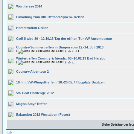
Wörthersee 2014
Einladung zum XIII. Offraod-Syncro-Treffen
Herbsttreffen Grillen
Golf II wird 30 - 12.10.13 Tag der offnen Tür VW Automuseum
Country-Sommertreffen in Bingen vom 12.-14. Juli 2013
[
Gehe zu Seite:
1
,
2
,
3
,
4
]
Wintertreffen Country & friends: 08.-10.02.13 Bad Harzbu
[
Gehe zu Seite:
1
,
2
,
3
]
Country-Alpentour 2
19. Int. VW-Pfingsttreffen / 16.-20.05. / Flugplatz Bautzen
VW Golf Challenge 2012
Magna Steyr Treffen
Exkursion 2012 Westalpen (Fotos)
Siehe Beiträge der let