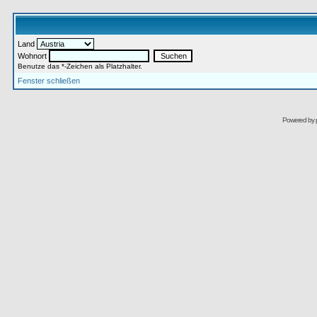
Land
Wohnort
Benutze das *-Zeichen als Platzhalter.
Fenster schließen
Powered by