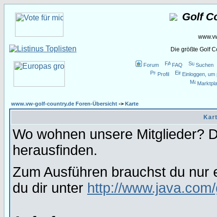
Golf C
www.vw
Die größte Golf 
Forum
FAQ
Suchen
Profil
Einloggen, um 
Marktpla
www.vw-golf-country.de Foren-Übersicht
->
Karte
Kart
Wo wohnen unsere Mitglieder? Da
herausfinden.
Zum Ausführen brauchst du nur e
du dir unter
http://www.java.com/