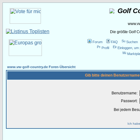
Golf C
www.vw
Die größte Golf 
Forum
FAQ
Suchen
Profil
Einloggen, um 
Marktpla
www.vw-golf-country.de Foren-Übersicht
Gib bitte deinen Benutzername
Benutzername:
Passwort:
Bei jedem Besu
Ich habe