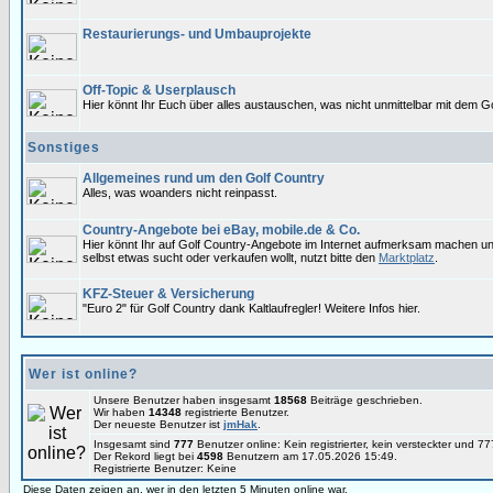
Restaurierungs- und Umbauprojekte
Off-Topic & Userplausch
Hier könnt Ihr Euch über alles austauschen, was nicht unmittelbar mit dem Go
Sonstiges
Allgemeines rund um den Golf Country
Alles, was woanders nicht reinpasst.
Country-Angebote bei eBay, mobile.de & Co.
Hier könnt Ihr auf Golf Country-Angebote im Internet aufmerksam machen u
selbst etwas sucht oder verkaufen wollt, nutzt bitte den
Marktplatz
.
KFZ-Steuer & Versicherung
"Euro 2" für Golf Country dank Kaltlaufregler! Weitere Infos hier.
Wer ist online?
Unsere Benutzer haben insgesamt
18568
Beiträge geschrieben.
Wir haben
14348
registrierte Benutzer.
Der neueste Benutzer ist
jmHak
.
Insgesamt sind
777
Benutzer online: Kein registrierter, kein versteckter und 
Der Rekord liegt bei
4598
Benutzern am 17.05.2026 15:49.
Registrierte Benutzer: Keine
Diese Daten zeigen an, wer in den letzten 5 Minuten online war.