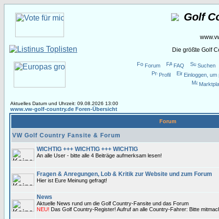
Golf C
www.vw
Die größte Golf 
Forum
FAQ
Suchen
Profil
Einloggen, um 
Marktpla
Aktuelles Datum und Uhrzeit: 09.08.2026 13:00
www.vw-golf-country.de Foren-Übersicht
Forum
VW Golf Country Fansite & Forum
WICHTIG +++ WICHTIG +++ WICHTIG
An alle User - bitte alle 4 Beiträge aufmerksam lesen!
Fragen & Anregungen, Lob & Kritik zur Website und zum Forum
Hier ist Eure Meinung gefragt!
News
Aktuelle News rund um die Golf Country-Fansite und das Forum
NEU!
Das Golf Country-Register! Aufruf an alle Country-Fahrer: Bitte mitma