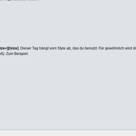
ize=][/size]
. Dieser Tag hängt vom Style ab, das du benutzt. Für gewöhnlich wird d
oß). Zum Beispiel: