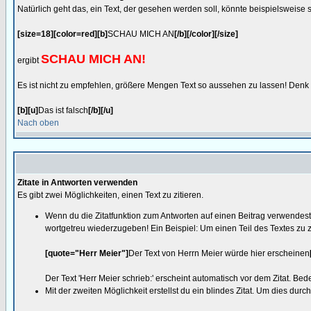
Natürlich geht das, ein Text, der gesehen werden soll, könnte beispielsweise
[size=18][color=red][b]
SCHAU MICH AN
[/b][/color][/size]
SCHAU MICH AN!
ergibt
Es ist nicht zu empfehlen, größere Mengen Text so aussehen zu lassen! Denk d
[b][u]
Das ist falsch
[/b][/u]
Nach oben
Zitate in Antworten verwenden
Es gibt zwei Möglichkeiten, einen Text zu zitieren.
Wenn du die Zitatfunktion zum Antworten auf einen Beitrag verwendest, 
wortgetreu wiederzugeben! Ein Beispiel: Um einen Teil des Textes zu z
[quote="Herr Meier"]
Der Text von Herrn Meier würde hier erscheinen
Der Text 'Herr Meier schrieb:' erscheint automatisch vor dem Zitat. 
Mit der zweiten Möglichkeit erstellst du ein blindes Zitat. Um dies dur