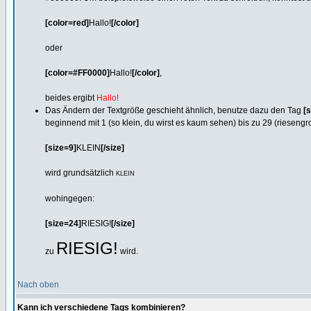
[color=red]
Hallo!
[/color]
oder
[color=#FF0000]
Hallo!
[/color]
,
beides ergibt
Hallo!
Das Ändern der Textgröße geschieht ähnlich, benutze dazu den Tag
[s
beginnend mit 1 (so klein, du wirst es kaum sehen) bis zu 29 (riesengr
[size=9]
KLEIN
[/size]
wird grundsätzlich
KLEIN
wohingegen:
[size=24]
RIESIG!
[/size]
RIESIG!
zu
wird.
Nach oben
Kann ich verschiedene Tags kombinieren?