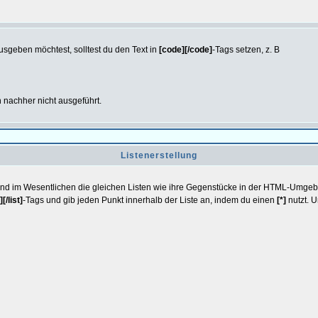
usgeben möchtest, solltest du den Text in
[code][/code]
-Tags setzen, z. B
 nachher nicht ausgeführt.
Listenerstellung
nd im Wesentlichen die gleichen Listen wie ihre Gegenstücke in der HTML-Umgebung
][/list]
-Tags und gib jeden Punkt innerhalb der Liste an, indem du einen
[*]
nutzt. U