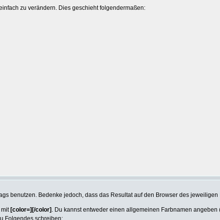
einfach zu verändern. Dies geschieht folgendermaßen:
Tags benutzen. Bedenke jedoch, dass das Resultat auf den Browser des jeweilige
 mit
[color=][/color]
. Du kannst entweder einen allgemeinen Farbnamen angeben (z.
du Folgendes schreiben: