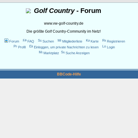
Golf Country
- Forum
www.vw-golf-country.de
Die größte Golf Country-Community im Netz!
Forum
FAQ
Suchen
Mitgliederliste
Karte
Registrieren
Profil
Einloggen, um private Nachrichten zu lesen
Login
Marktplatz
Suche Anzeigen
BBCode-Hilfe