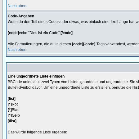
Nach oben
Code-Angaben
Wenn du den Teil eines Codes oder etwas, was einfach eine fixe Länge hat, a
[code]
echo "Dies ist ein Code";
[/code]
Alle Formatierungen, die du in diesen
[code][/code]
-Tags verwendest, werden
Nach oben
Eine ungeordnete Liste einfügen
BBCode unterstützt zwei Typen von Listen, geordnete und ungeordnete. Sie si
Bullet-Symbol davor. Um eine ungeordnete Liste zu erstellen, benutze die
[list
[list]
[*]
Rot
[*]
Blau
[*]
Gelb
[/list]
Das würde folgende Liste ergeben: