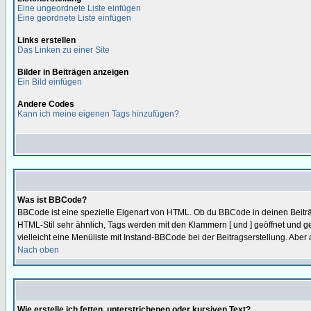
Eine ungeordnete Liste einfügen
Eine geordnete Liste einfügen
Links erstellen
Das Linken zu einer Site
Bilder in Beiträgen anzeigen
Ein Bild einfügen
Andere Codes
Kann ich meine eigenen Tags hinzufügen?
Was ist BBCode?
BBCode ist eine spezielle Eigenart von HTML. Ob du BBCode in deinen Beiträ
HTML-Stil sehr ähnlich, Tags werden mit den Klammern [ und ] geöffnet und ge
vielleicht eine Menüliste mit Instand-BBCode bei der Beitragserstellung. Aber 
Nach oben
Wie erstelle ich fetten, unterstrichenen oder kursiven Text?