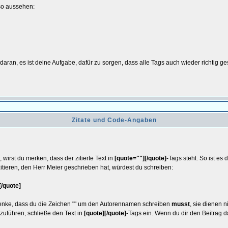
 so aussehen:
aran, es ist deine Aufgabe, dafür zu sorgen, dass alle Tags auch wieder richtig ge
Zitate und Code-Angaben
wirst du merken, dass der zitierte Text in
[quote=""][/quote]
-Tags steht. So ist es
itieren, den Herr Meier geschrieben hat, würdest du schreiben:
[/quote]
Bedenke, dass du die Zeichen "" um den Autorennamen schreiben
musst
, sie dienen 
chzuführen, schließe den Text in
[quote][/quote]
-Tags ein. Wenn du dir den Beitrag da