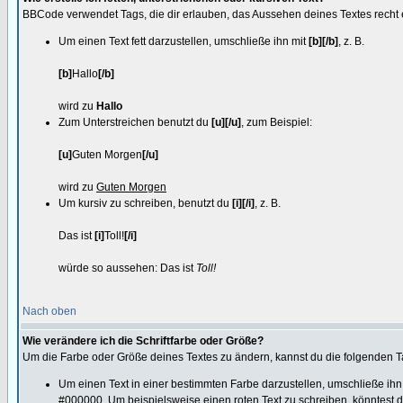
BBCode verwendet Tags, die dir erlauben, das Aussehen deines Textes recht 
Um einen Text fett darzustellen, umschließe ihn mit
[b][/b]
, z. B.
[b]
Hallo
[/b]
wird zu
Hallo
Zum Unterstreichen benutzt du
[u][/u]
, zum Beispiel:
[u]
Guten Morgen
[/u]
wird zu
Guten Morgen
Um kursiv zu schreiben, benutzt du
[i][/i]
, z. B.
Das ist
[i]
Toll!
[/i]
würde so aussehen: Das ist
Toll!
Nach oben
Wie verändere ich die Schriftfarbe oder Größe?
Um die Farbe oder Größe deines Textes zu ändern, kannst du die folgenden 
Um einen Text in einer bestimmten Farbe darzustellen, umschließe ihn
#000000. Um beispielsweise einen roten Text zu schreiben, könntest 