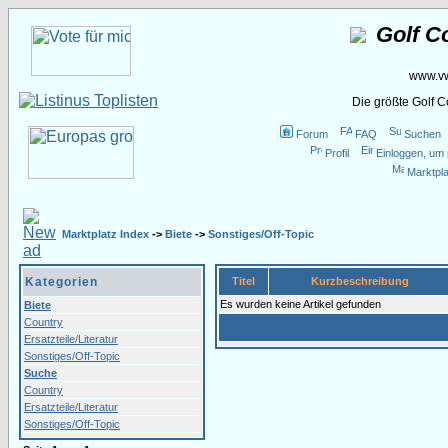
Golf C
www.vw
Die größte Golf 
Forum
FAQ
Suchen
Profil
Einloggen, um 
Marktpla
Marktplatz Index
->
Biete
->
Sonstiges/Off-Topic
Kategorien
Titel
Kurzbeschreibung
Es wurden keine Artikel gefunden
Biete
Country
Ersatzteile/Literatur
Sonstiges/Off-Topic
Suche
Country
Ersatzteile/Literatur
Sonstiges/Off-Topic