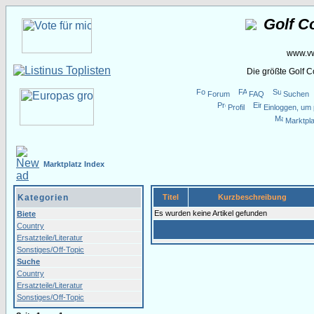
Golf C
www.vw
Die größte Golf 
Forum
FAQ
Suchen
Profil
Einloggen, um 
Marktpla
Marktplatz Index
Kategorien
Titel
Kurzbeschreibung
Es wurden keine Artikel gefunden
Biete
Country
Ersatzteile/Literatur
Sonstiges/Off-Topic
Suche
Country
Ersatzteile/Literatur
Sonstiges/Off-Topic