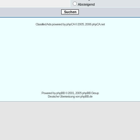
Absteigend
Classified Ads powered by
phpCA
© 2005, 2006 phpCA.net
Powered by
phpBB
© 2001, 2005 phpBB Group
Deutsche Übersetzung von
phpBB.de