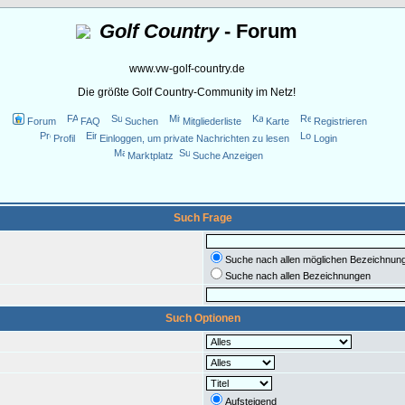
Golf Country
- Forum
www.vw-golf-country.de
Die größte Golf Country-Community im Netz!
Forum
FAQ
Suchen
Mitgliederliste
Karte
Registrieren
Profil
Einloggen, um private Nachrichten zu lesen
Login
Marktplatz
Suche Anzeigen
Such Frage
Suche nach allen möglichen Bezeichnun
Suche nach allen Bezeichnungen
Such Optionen
Aufsteigend