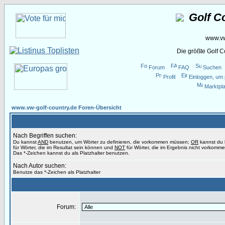
Golf C
www.vw
Die größte Golf 
Forum
FAQ
Suchen
Profil
Einloggen, um 
Marktpla
www.vw-golf-country.de Foren-Übersicht
Nach Begriffen suchen:
Du kannst
AND
benutzen, um Wörter zu definieren, die vorkommen müssen;
OR
kannst du
für Wörter, die im Resultat sein können und
NOT
für Wörter, die im Ergebnis nicht vorkomme
Das *-Zeichen kannst du als Platzhalter benutzen.
Nach Autor suchen:
Benutze das *-Zeichen als Platzhalter
Forum: