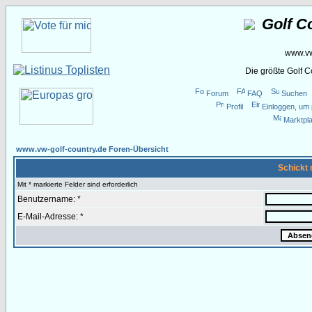
Golf C
www.vw
Die größte Golf 
Forum
FAQ
Suchen
Profil
Einloggen, um 
Marktpla
www.vw-golf-country.de Foren-Übersicht
Schickt 
Mit * markierte Felder sind erforderlich
Benutzername: *
E-Mail-Adresse: *