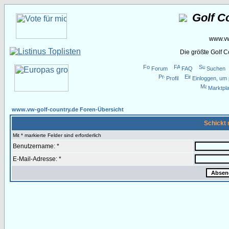
Golf C
www.vw
Die größte Golf 
Forum
FAQ
Suchen
Profil
Einloggen, um 
Marktpla
www.vw-golf-country.de Foren-Übersicht
Schickt 
Mit * markierte Felder sind erforderlich
Benutzername: *
E-Mail-Adresse: *