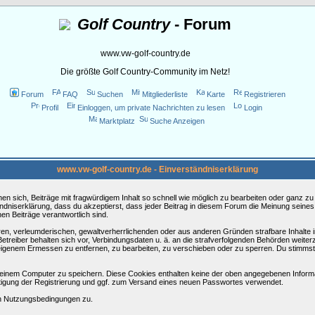
Golf Country
- Forum
www.vw-golf-country.de
Die größte Golf Country-Community im Netz!
Forum
FAQ
Suchen
Mitgliederliste
Karte
Registrieren
Profil
Einloggen, um private Nachrichten zu lesen
Login
Marktplatz
Suche Anzeigen
www.vw-golf-country.de - Einverständniserklärung
sich, Beiträge mit fragwürdigem Inhalt so schnell wie möglich zu bearbeiten oder ganz zu lö
ndniserklärung, dass du akzeptierst, dass jeder Beitrag in diesem Forum die Meinung seines
en Beiträge verantwortlich sind.
ären, verleumderischen, gewaltverherrlichenden oder aus anderen Gründen strafbare Inhalte 
etreiber behalten sich vor, Verbindungsdaten u. ä. an die strafverfolgenden Behörden weite
igenem Ermessen zu entfernen, zu bearbeiten, zu verschieben oder zu sperren. Du stimmst
einem Computer zu speichern. Diese Cookies enthalten keine der oben angegebenen Informa
tigung der Registrierung und ggf. zum Versand eines neuen Passwortes verwendet.
en Nutzungsbedingungen zu.