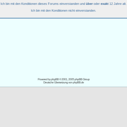
Ich bin mit den Konditionen dieses Forums einverstanden und
über
oder
exakt
12 Jahre alt.
Ich bin mit den Konditionen nicht einverstanden.
Powered by
phpBB
© 2001, 2005 phpBB Group
Deutsche Übersetzung von
phpBB.de