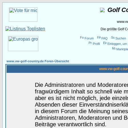
Golf C
www.vw
Die größte Golf 
Forum
FAQ
Suchen
Profil
Einloggen, um 
Marktpla
www.vw-golf-country.de Foren-Übersicht
www.vw-golf-coun
Die Administratoren und Moderatore
fragwürdigem Inhalt so schnell wie 
aber es ist nicht möglich, jede einze
Absenden dieser Einverständniserklä
in diesem Forum die Meinung seines
Administratoren, Moderatoren und Be
Beiträge verantwortlich sind.