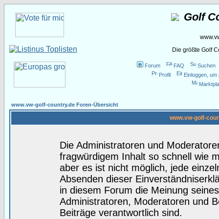
Golf C
www.vw
Die größte Golf 
Forum
FAQ
Suchen
Profil
Einloggen, um 
Marktpla
www.vw-golf-country.de Foren-Übersicht
www.vw-golf-coun
Die Administratoren und Moderatore
fragwürdigem Inhalt so schnell wie 
aber es ist nicht möglich, jede einze
Absenden dieser Einverständniserklä
in diesem Forum die Meinung seines
Administratoren, Moderatoren und Be
Beiträge verantwortlich sind.