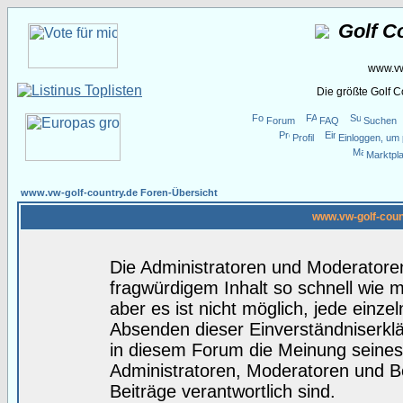
Golf C
www.vw
Die größte Golf 
Forum
FAQ
Suchen
Profil
Einloggen, um 
Marktpla
www.vw-golf-country.de Foren-Übersicht
www.vw-golf-coun
Die Administratoren und Moderatore
fragwürdigem Inhalt so schnell wie 
aber es ist nicht möglich, jede einze
Absenden dieser Einverständniserklä
in diesem Forum die Meinung seines
Administratoren, Moderatoren und Be
Beiträge verantwortlich sind.