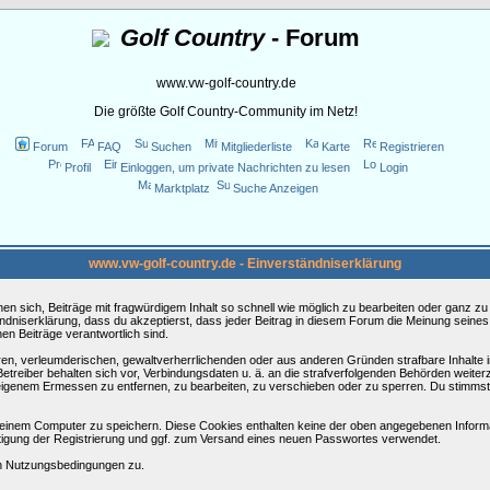
Golf Country
- Forum
www.vw-golf-country.de
Die größte Golf Country-Community im Netz!
Forum
FAQ
Suchen
Mitgliederliste
Karte
Registrieren
Profil
Einloggen, um private Nachrichten zu lesen
Login
Marktplatz
Suche Anzeigen
www.vw-golf-country.de - Einverständniserklärung
sich, Beiträge mit fragwürdigem Inhalt so schnell wie möglich zu bearbeiten oder ganz zu lö
ndniserklärung, dass du akzeptierst, dass jeder Beitrag in diesem Forum die Meinung seines
en Beiträge verantwortlich sind.
ären, verleumderischen, gewaltverherrlichenden oder aus anderen Gründen strafbare Inhalte 
etreiber behalten sich vor, Verbindungsdaten u. ä. an die strafverfolgenden Behörden weite
igenem Ermessen zu entfernen, zu bearbeiten, zu verschieben oder zu sperren. Du stimmst
einem Computer zu speichern. Diese Cookies enthalten keine der oben angegebenen Informa
tigung der Registrierung und ggf. zum Versand eines neuen Passwortes verwendet.
en Nutzungsbedingungen zu.