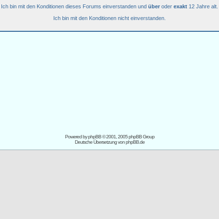
Ich bin mit den Konditionen dieses Forums einverstanden und
über
oder
exakt
12 Jahre alt.
Ich bin mit den Konditionen nicht einverstanden.
Powered by
phpBB
© 2001, 2005 phpBB Group
Deutsche Übersetzung von
phpBB.de