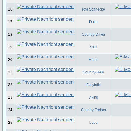
16
rote Schnecke
17
Duke
18
Country-Driver
19
Knilli
20
Martin
21
Country-HAM
22
Easyfelix
23
viking
24
Country-Treiber
25
bubu