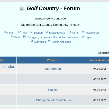
Golf Country
- Forum
www.vw-golf-country.de
Die größte Golf Country-Community im Netz!
Forum
FAQ
Suchen
Mitgliederliste
Karte
Registrieren
Profil
Einloggen, um private Nachrichten zu lesen
Login
Marktplatz
Suche Anzeigen
Sortieru
Mail
Wohnort
Anmeldedatu
Niederrhein
04.10.2005
05.10.2005
Saalfeld
05.10.2005
Ochtrup, bei Münster / NRW
05.10.2005