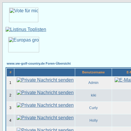
www.vw-golf-country.de Foren-Übersicht
#
Benutzername
E-
1
Admin
2
kiki
3
Curly
4
Holly