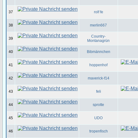
37
rolf fe
38
merlin667
Country-
39
Montanagrün
40
Bibmännchen
41
hoppenhof
42
maverick-f14
43
feli
44
sprotte
45
UDO
46
tropenfisch