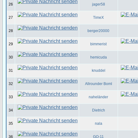
26
jager58
27
TimeX
28
berger20000
29
bimmerist
30
hemicuda
31
knuddel
32
Allrounder Boml
33
naheländer
34
Dietrich
35
nala
36
GO-11