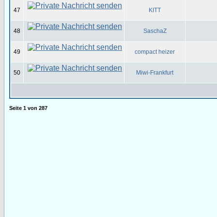
47
KITT
48
SaschaZ
49
compact heizer
50
Miwi-Frankfurt
Seite
1
von
287