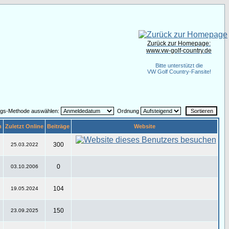
Zurück zur Homepage:
www.vw-golf-country.de
Bitte unterstützt die
VW Golf Country-Fansite!
ngs-Methode auswählen:
Ordnung
m
Zuletzt Online
Beiträge
Website
300
25.03.2022
0
03.10.2006
104
19.05.2024
150
23.09.2025