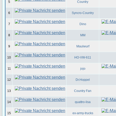
5
Country
6
Syncro-Country
7
Dino
8
MM
9
Maulwurf
10
HO-VW-611
11
jojo
12
Dr.Hoppel
13
Country Fan
14
quattro-lisa
15
ex-army-trucks