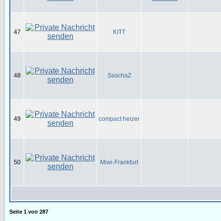
47
KITT
48
SaschaZ
49
compact heizer
50
Miwi-Frankfurt
Seite
1
von
287