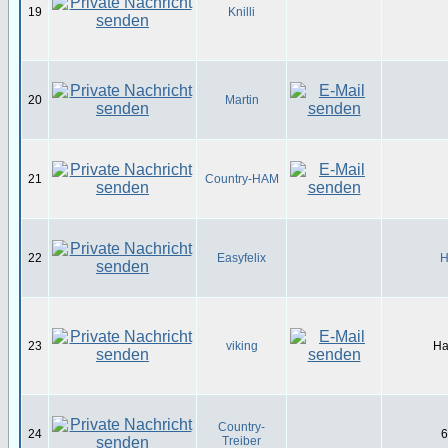
19
Knilli
20
Martin
21
Country-HAM
22
Easyfelix
H
23
viking
Ha
Country-
24
6
Treiber