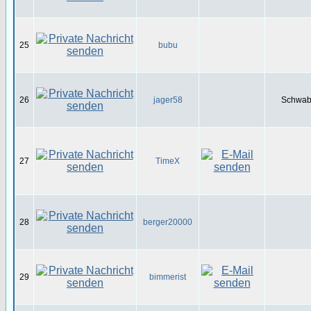
25
bubu
26
jager58
Schwabe
27
TimeX
28
berger20000
29
bimmerist