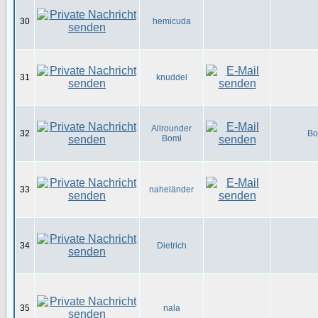
30
hemicuda
31
knuddel
Allrounder
32
Bo
Boml
33
naheländer
34
Dietrich
35
nala