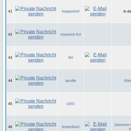
41
hoppenhof
In d
42
maverick-f14
43
feli
44
sprotte
Klei
45
UDO
Zwischen 
46
tropenfisch
i