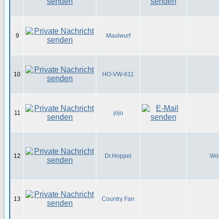
9
Maulwurf
10
HO-VW-611
11
jojo
12
Dr.Hoppel
Wol
13
Country Fan