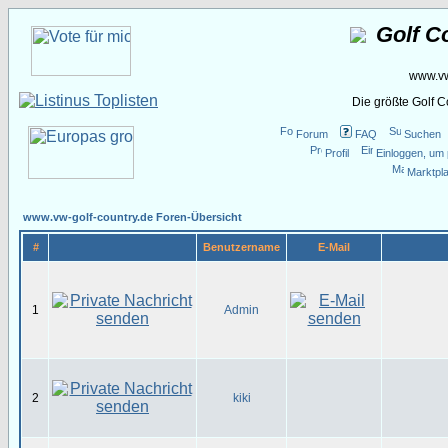
Golf C
www.vw
Die größte Golf 
Forum
FAQ
Suchen
Profil
Einloggen, um 
Marktpla
www.vw-golf-country.de Foren-Übersicht
#
Benutzername
E-Mail
1
Admin
2
kiki