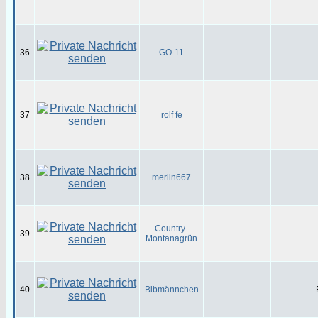
36
GO-11
37
rolf fe
38
merlin667
Country-
39
Montanagrün
40
Bibmännchen