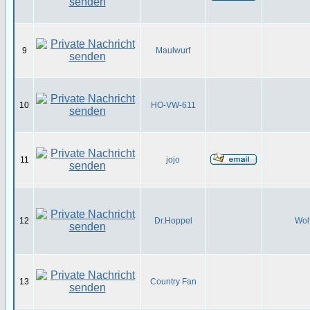
9
Maulwurf
10
HO-VW-611
11
jojo
12
Dr.Hoppel
Wol
13
Country Fan