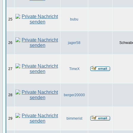
25
bubu
26
jager58
Schwabe
27
TimeX
28
berger20000
29
bimmerist