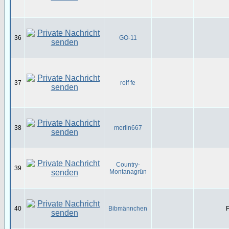
36
GO-11
37
rolf fe
38
merlin667
Country-
39
Montanagrün
40
Bibmännchen
F