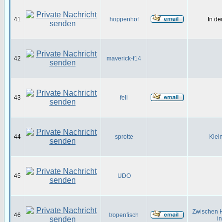
41
hoppenhof
In d
42
maverick-f14
43
feli
44
sprotte
Klei
45
UDO
Zwischen H
46
tropenfisch
i