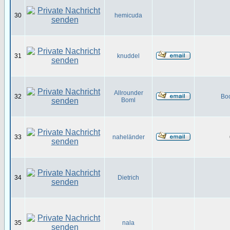
30
hemicuda
31
knuddel
Allrounder
32
Bo
Boml
33
naheländer
34
Dietrich
35
nala