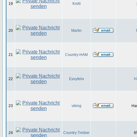
19
Knilli
20
Martin
21
Country-HAM
22
Easyfelix
H
23
viking
Ha
24
Country-Treiber
6