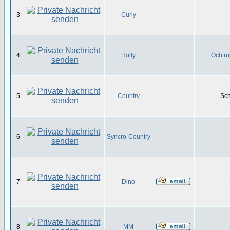
3
Curly
4
Holly
Ochtru
5
Country
Sch
6
Syncro-Country
7
Dino
8
MM