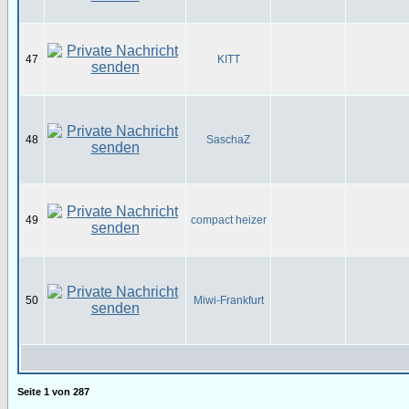
47
KITT
48
SaschaZ
49
compact heizer
50
Miwi-Frankfurt
Seite
1
von
287