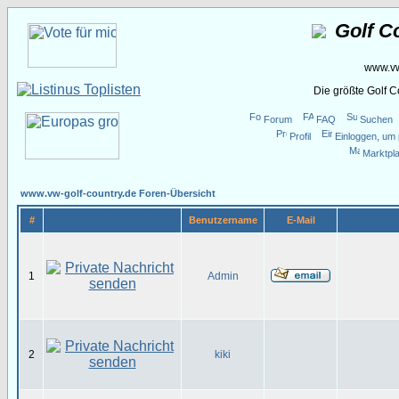
Golf C
www.vw
Die größte Golf 
Forum
FAQ
Suchen
Profil
Einloggen, um 
Marktpla
www.vw-golf-country.de Foren-Übersicht
#
Benutzername
E-Mail
1
Admin
2
kiki