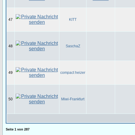
47
KITT
48
SaschaZ
49
compact heizer
50
Miwi-Frankfurt
Seite
1
von
287