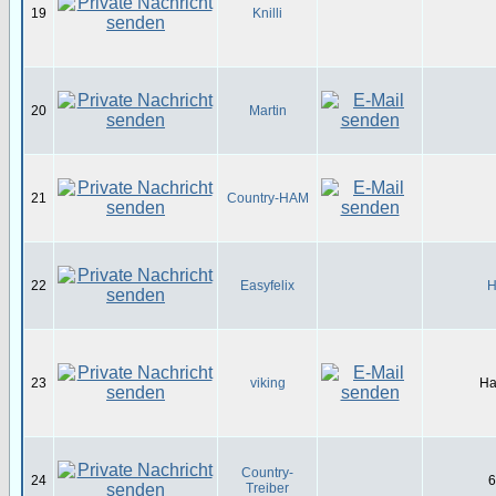
19
Knilli
20
Martin
21
Country-HAM
22
Easyfelix
H
23
viking
Ha
Country-
24
6
Treiber