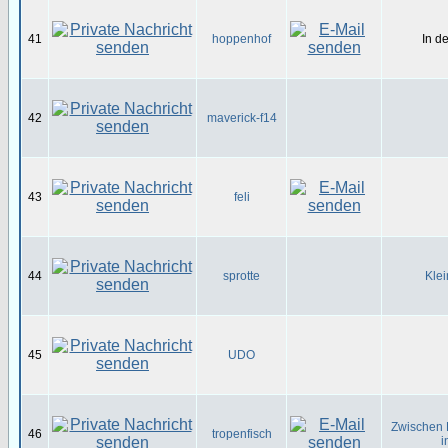
41
hoppenhof
In d
42
maverick-f14
43
feli
44
sprotte
Klei
45
UDO
Zwischen 
46
tropenfisch
i