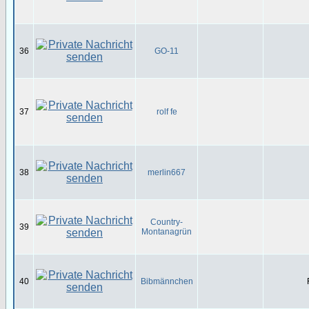
36
GO-11
37
rolf fe
38
merlin667
Country-
39
Montanagrün
40
Bibmännchen