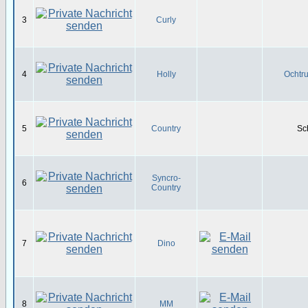
3
Curly
4
Holly
Ochtru
5
Country
Sc
Syncro-
6
Country
7
Dino
8
MM