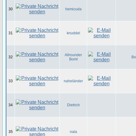
30
hemicuda
31
knuddel
Allrounder
32
Bo
Boml
33
naheländer
34
Dietrich
35
nala