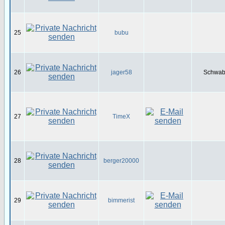
25
bubu
26
jager58
Schwabe
27
TimeX
28
berger20000
29
bimmerist