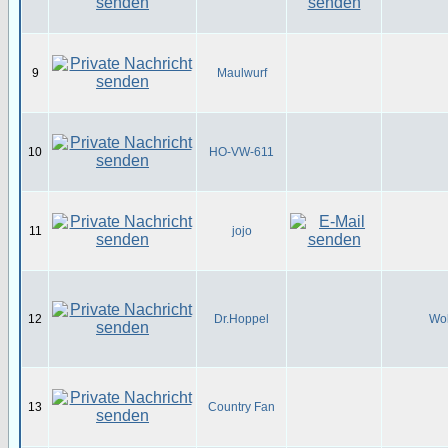
9
Maulwurf
10
HO-VW-611
11
jojo
12
Dr.Hoppel
Wol
13
Country Fan