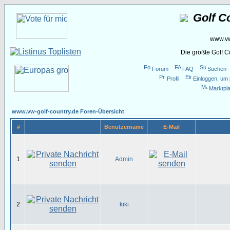
Golf C
www.vw
Die größte Golf 
Forum
FAQ
Suchen
Profil
Einloggen, um 
Marktpla
www.vw-golf-country.de Foren-Übersicht
#
Benutzername
E-Mail
1
Admin
2
kiki