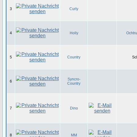
3
Curly
4
Holly
Ochtru
5
Country
Sc
Syncro-
6
Country
7
Dino
8
MM