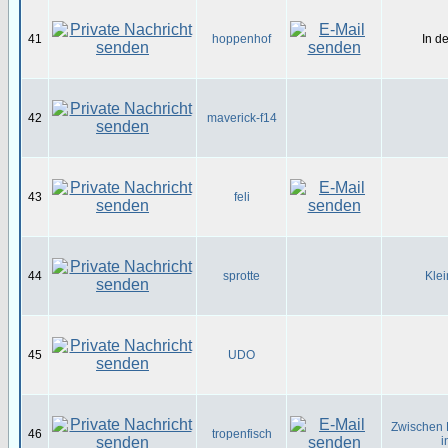
41
hoppenhof
In d
42
maverick-f14
43
feli
44
sprotte
Klei
45
UDO
Zwischen 
46
tropenfisch
i