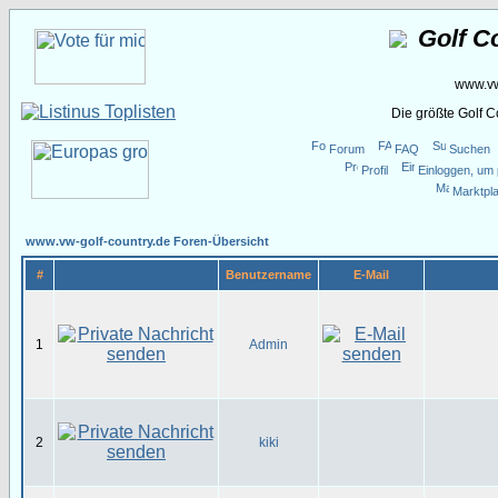
Golf C
www.vw
Die größte Golf 
Forum
FAQ
Suchen
Profil
Einloggen, um 
Marktpla
www.vw-golf-country.de Foren-Übersicht
#
Benutzername
E-Mail
1
Admin
2
kiki