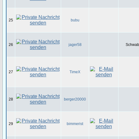
25
bubu
26
jager58
Schwabe
27
TimeX
28
berger20000
29
bimmerist