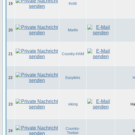
19
Knilli
20
Martin
21
Country-HAM
22
Easyfelix
H
23
viking
Ha
Country-
24
6
Treiber