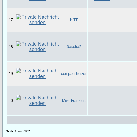
47
KITT
48
SaschaZ
49
compact heizer
50
Miwi-Frankfurt
Seite
1
von
287