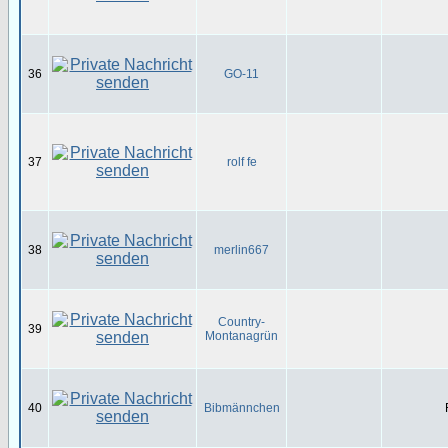
36
GO-11
37
rolf fe
38
merlin667
Country-
39
Montanagrün
40
Bibmännchen