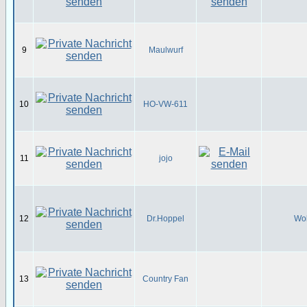
9
Maulwurf
10
HO-VW-611
11
jojo
12
Dr.Hoppel
Wol
13
Country Fan