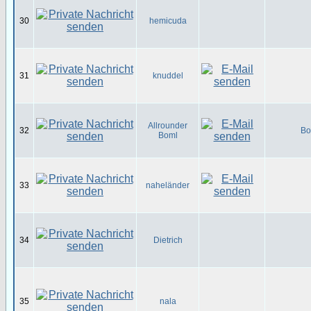
30
hemicuda
31
knuddel
Allrounder
32
Bo
Boml
33
naheländer
34
Dietrich
35
nala