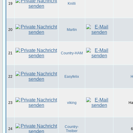
19
Knilli
20
Martin
21
Country-HAM
22
Easyfelix
H
23
viking
Ha
Country-
24
6
Treiber