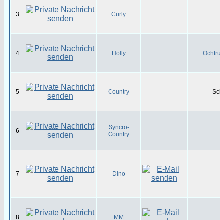
3
Curly
4
Holly
Ochtru
5
Country
Sc
Syncro-
6
Country
7
Dino
8
MM