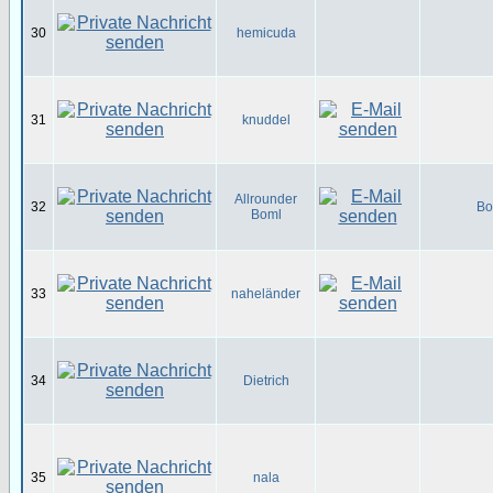
30
hemicuda
31
knuddel
Allrounder
32
Bo
Boml
33
naheländer
34
Dietrich
35
nala