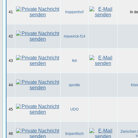
41
hoppenhof
In d
42
maverick-f14
43
feli
44
sprotte
Klei
45
UDO
Zwischen 
46
tropenfisch
i