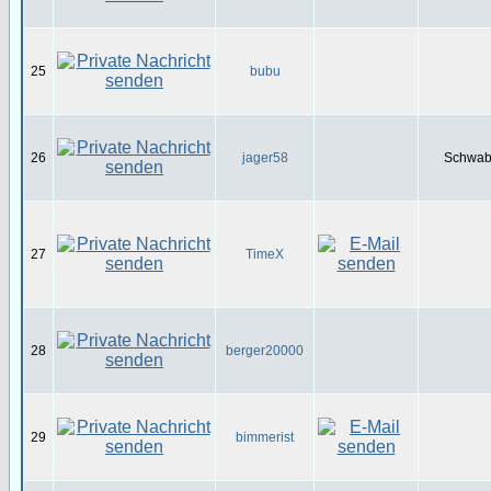
25
bubu
26
jager58
Schwabe
27
TimeX
28
berger20000
29
bimmerist