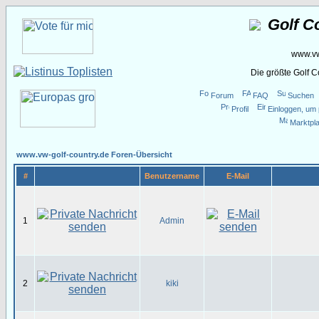
Golf C
www.vw
Die größte Golf 
Forum
FAQ
Suchen
Profil
Einloggen, um 
Marktpla
www.vw-golf-country.de Foren-Übersicht
#
Benutzername
E-Mail
1
Admin
2
kiki