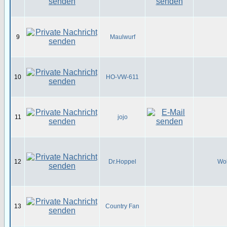
9
Maulwurf
10
HO-VW-611
11
jojo
12
Dr.Hoppel
Wol
13
Country Fan