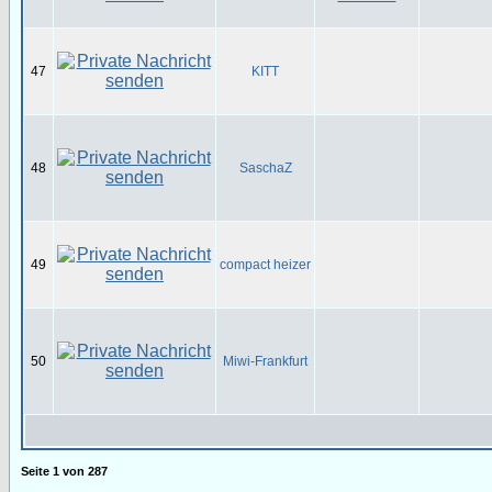
47
KITT
48
SaschaZ
49
compact heizer
50
Miwi-Frankfurt
Seite
1
von
287