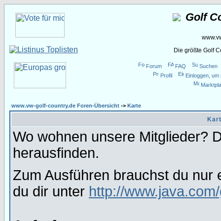
Golf C
www.vw
Die größte Golf 
Forum
FAQ
Suchen
Profil
Einloggen, um 
Marktpla
www.vw-golf-country.de Foren-Übersicht
->
Karte
Kart
Wo wohnen unsere Mitglieder? Da
herausfinden.
Zum Ausführen brauchst du nur e
du dir unter
http://www.java.com/