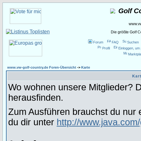
Golf C
www.vw
Die größte Golf 
Forum
FAQ
Suchen
Profil
Einloggen, um 
Marktpla
www.vw-golf-country.de Foren-Übersicht
->
Karte
Kart
Wo wohnen unsere Mitglieder? Da
herausfinden.
Zum Ausführen brauchst du nur e
du dir unter
http://www.java.com/