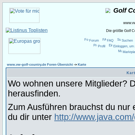
Golf C
www.vw
Die größte Golf 
Forum
FAQ
Suchen
Profil
Einloggen, um 
Marktpla
www.vw-golf-country.de Foren-Übersicht
->
Karte
Kart
Wo wohnen unsere Mitglieder? Da
herausfinden.
Zum Ausführen brauchst du nur e
du dir unter
http://www.java.com/