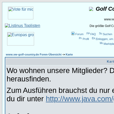
Golf C
www.vw
Die größte Golf 
Forum
FAQ
Suchen
Profil
Einloggen, um 
Marktpla
www.vw-golf-country.de Foren-Übersicht
->
Karte
Kart
Wo wohnen unsere Mitglieder? Da
herausfinden.
Zum Ausführen brauchst du nur e
du dir unter
http://www.java.com/