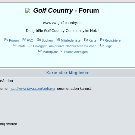
Golf Country
- Forum
www.vw-golf-country.de
Die größte Golf Country-Community im Netz!
Forum
FAQ
Suchen
Mitgliederliste
Karte
Registrieren
Profil
Einloggen, um private Nachrichten zu lesen
Login
Marktplatz
Suche Anzeigen
Karte aller Mitglieder
usfinden.
 unter
http://www.java.com/getjava
herunterladen kannst.
ung starten