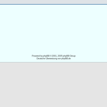
Powered by
phpBB
© 2001, 2005 phpBB Group
Deutsche Übersetzung von
phpBB.de