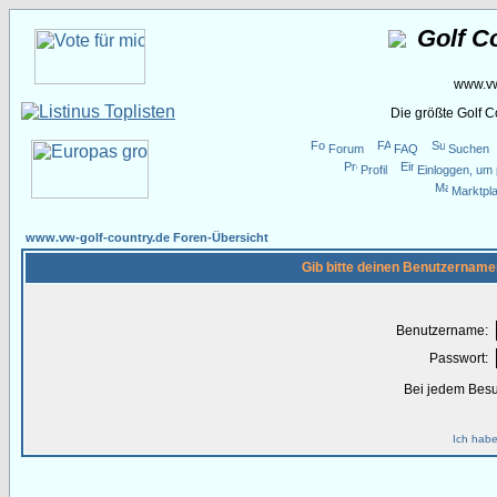
Golf C
www.vw
Die größte Golf 
Forum
FAQ
Suchen
Profil
Einloggen, um 
Marktpla
www.vw-golf-country.de Foren-Übersicht
Gib bitte deinen Benutzername
Benutzername:
Passwort:
Bei jedem Besu
Ich habe