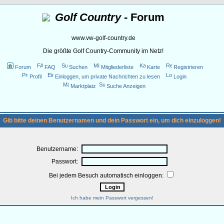
Golf Country
- Forum
www.vw-golf-country.de
Die größte Golf Country-Community im Netz!
Forum
FAQ
Suchen
Mitgliederliste
Karte
Registrieren
Profil
Einloggen, um private Nachrichten zu lesen
Login
Marktplatz
Suche Anzeigen
Gib bitte deinen Benutzernamen und dein Passwort ein, um dich einzuloggen!
Benutzername:
Passwort:
Bei jedem Besuch automatisch einloggen:
Ich habe mein Passwort vergessen!