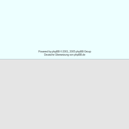
Powered by
phpBB
© 2001, 2005 phpBB Group
Deutsche Übersetzung von
phpBB.de