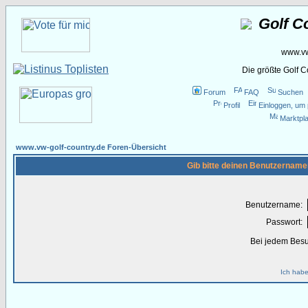
Golf C
www.vw
Die größte Golf 
Forum
FAQ
Suchen
Profil
Einloggen, um 
Marktpla
www.vw-golf-country.de Foren-Übersicht
Gib bitte deinen Benutzername
Benutzername:
Passwort:
Bei jedem Besu
Ich habe