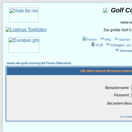
Golf C
www.vw
Die größte Golf 
Forum
FAQ
Suchen
Profil
Einloggen, um 
Marktpla
www.vw-golf-country.de Foren-Übersicht
Gib bitte deinen Benutzername
Benutzername:
Passwort:
Bei jedem Besu
Ich habe