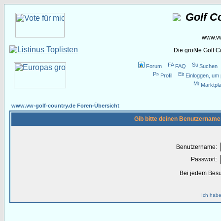
Golf C
www.vw
Die größte Golf 
Forum
FAQ
Suchen
Profil
Einloggen, um 
Marktpla
www.vw-golf-country.de Foren-Übersicht
Gib bitte deinen Benutzername
Benutzername:
Passwort:
Bei jedem Besu
Ich habe