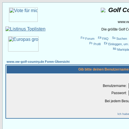
Golf C
www.vw
Die größte Golf 
Forum
FAQ
Suchen
Profil
Einloggen, um 
Marktpla
www.vw-golf-country.de Foren-Übersicht
Gib bitte deinen Benutzername
Benutzername:
Passwort:
Bei jedem Besu
Ich habe