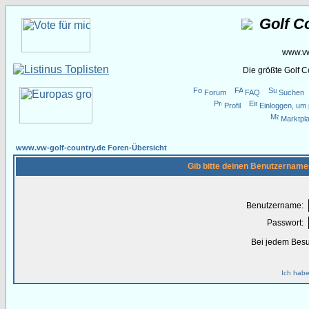
Golf C
www.vw
Die größte Golf 
Forum
FAQ
Suchen
Profil
Einloggen, um 
Marktpla
www.vw-golf-country.de Foren-Übersicht
Gib bitte deinen Benutzername
Benutzername:
Passwort:
Bei jedem Besu
Ich habe