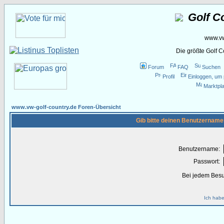
Golf C
www.vw
Die größte Golf 
Forum
FAQ
Suchen
Profil
Einloggen, um 
Marktpla
www.vw-golf-country.de Foren-Übersicht
Gib bitte deinen Benutzername
Benutzername:
Passwort:
Bei jedem Besu
Ich habe