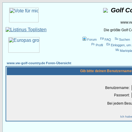
Golf C
www.vw
Die größte Golf 
Forum
FAQ
Suchen
Profil
Einloggen, um 
Marktpla
www.vw-golf-country.de Foren-Übersicht
Gib bitte deinen Benutzername
Benutzername:
Passwort:
Bei jedem Besu
Ich habe