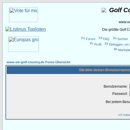
Golf C
www.vw
Die größte Golf 
Forum
FAQ
Suchen
Profil
Einloggen, um 
Marktpla
www.vw-golf-country.de Foren-Übersicht
Gib bitte deinen Benutzername
Benutzername:
Passwort:
Bei jedem Besu
Ich habe