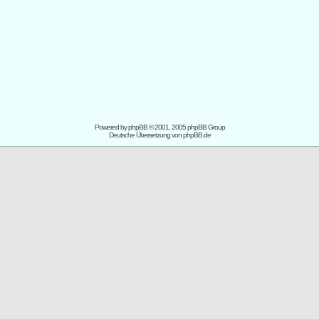
Powered by
phpBB
© 2001, 2005 phpBB Group
Deutsche Übersetzung von
phpBB.de