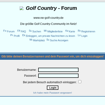
Golf Country
- Forum
www.vw-golf-country.de
Die größte Golf Country-Community im Netz!
Forum
FAQ
Suchen
Mitgliederliste
Karte
Registrieren
Profil
Einloggen, um private Nachrichten zu lesen
Login
Marktplatz
Suche Anzeigen
Gib bitte deinen Benutzernamen und dein Passwort ein, um dich einzuloggen!
Benutzername:
Passwort:
Bei jedem Besuch automatisch einloggen:
Ich habe mein Passwort vergessen!