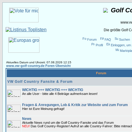
Golf C
www.vw
Die größte Golf 
Forum
FAQ
Suchen
Profil
Einloggen, um 
Marktpla
Aktuelles Datum und Uhrzeit: 07.08.2026 12:15
www.vw-golf-country.de Foren-Übersicht
Forum
VW Golf Country Fansite & Forum
WICHTIG +++ WICHTIG +++ WICHTIG
An alle User - bitte alle 4 Beiträge aufmerksam lesen!
Fragen & Anregungen, Lob & Kritik zur Website und zum Forum
Hier ist Eure Meinung gefragt!
News
Aktuelle News rund um die Golf Country-Fansite und das Forum
NEU!
Das Golf Country-Register! Aufruf an alle Country-Fahrer: Bitte mitma