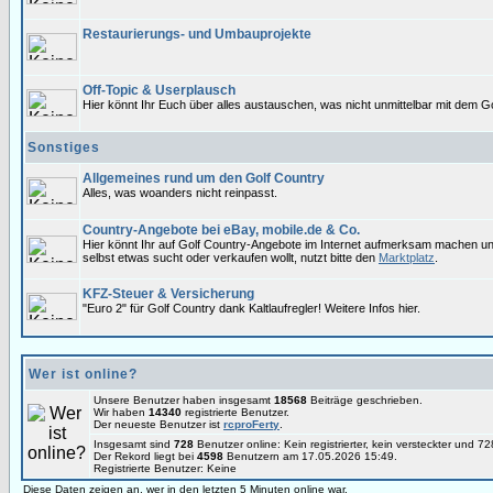
Restaurierungs- und Umbauprojekte
Off-Topic & Userplausch
Hier könnt Ihr Euch über alles austauschen, was nicht unmittelbar mit dem Go
Sonstiges
Allgemeines rund um den Golf Country
Alles, was woanders nicht reinpasst.
Country-Angebote bei eBay, mobile.de & Co.
Hier könnt Ihr auf Golf Country-Angebote im Internet aufmerksam machen u
selbst etwas sucht oder verkaufen wollt, nutzt bitte den
Marktplatz
.
KFZ-Steuer & Versicherung
"Euro 2" für Golf Country dank Kaltlaufregler! Weitere Infos hier.
Wer ist online?
Unsere Benutzer haben insgesamt
18568
Beiträge geschrieben.
Wir haben
14340
registrierte Benutzer.
Der neueste Benutzer ist
rcproFerty
.
Insgesamt sind
728
Benutzer online: Kein registrierter, kein versteckter und 
Der Rekord liegt bei
4598
Benutzern am 17.05.2026 15:49.
Registrierte Benutzer: Keine
Diese Daten zeigen an, wer in den letzten 5 Minuten online war.