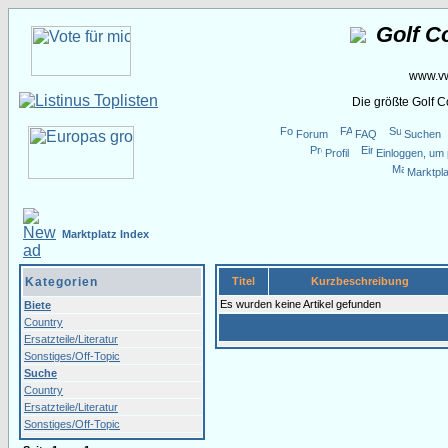
Golf C
www.vw
Die größte Golf 
Forum
FAQ
Suchen
Profil
Einloggen, um 
Marktpla
Marktplatz Index
Kategorien
Titel
Kurzbeschreibung
Es wurden keine Artikel gefunden
Biete
Country
Ersatzteile/Literatur
Sonstiges/Off-Topic
Suche
Country
Ersatzteile/Literatur
Sonstiges/Off-Topic