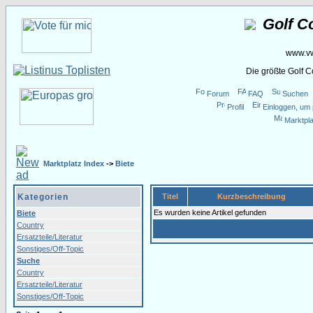
Golf C
www.vw
Die größte Golf 
Forum
FAQ
Suchen
Profil
Einloggen, um 
Marktpla
Marktplatz Index
->
Biete
Kategorien
Titel
Kurzbeschreibung
Es wurden keine Artikel gefunden
Biete
Country
Ersatzteile/Literatur
Sonstiges/Off-Topic
Suche
Country
Ersatzteile/Literatur
Sonstiges/Off-Topic