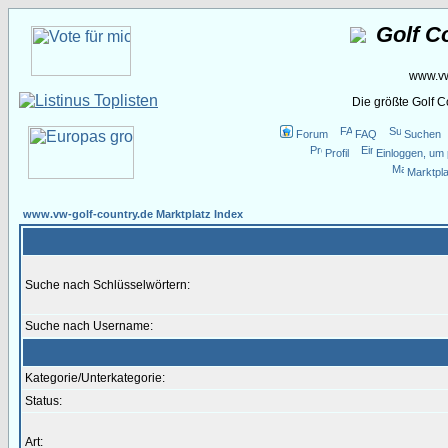
Golf C
www.vw
Die größte Golf 
Forum
FAQ
Suchen
Profil
Einloggen, um 
Marktpla
www.vw-golf-country.de Marktplatz Index
Suche nach Schlüsselwörtern:
Suche nach Username:
Kategorie/Unterkategorie:
Status:
Art: